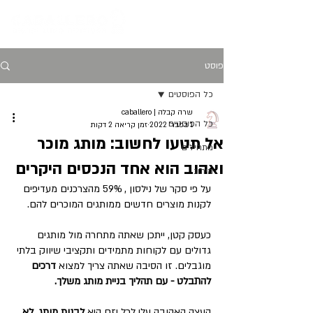
פוסט
כל הפוסטים
שרה קבלה | caballero
כל הפוסטים
1 בפבר׳ 2022
זמן קריאה 2 דקות
אל תטעו לחשוב: מותג מוכר
מתחילים
ואהוב הוא אחד הנכסים היקרים
מיתוג
על פי סקר של נילסון , 59% מהצרכנים מעדיפים 
לקנות מוצרים חדשים ממותגים המוכרים להם.
כעסק קטן, ייתכן שאתה מתחרה מול מותגים 
גדולים עם לקוחות מתמידים ותקציבי שיווק בלתי 
מוגבלים. זו הסיבה שאתה צריך למצוא 
דרכים 
להתבלט - עם תהליך בניית מותג משלך.
העצה האהובה עלי לכל יזם היא 
לבנות מותג, לא 