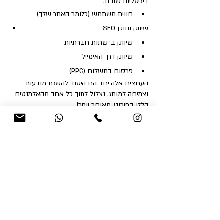
דיגיטליות שונות:
חווית משתמש (כלומר האתר שלך)
SEO שיווק ותוכן
שיווק ברשתות חברתיות
שיווק דרך האימייל
פרסום בתשלום (PPC)
הערוצים אלה יחד הם היסוד להשגת מודעות 
וצמיחה למותג. נצלול לתוך כל אחד מהאלמנטים 
הללו בפירוט, מאוחר יותר!
האם אתה תוהה מאיפה להתחיל? צור אייתנו 
קשר